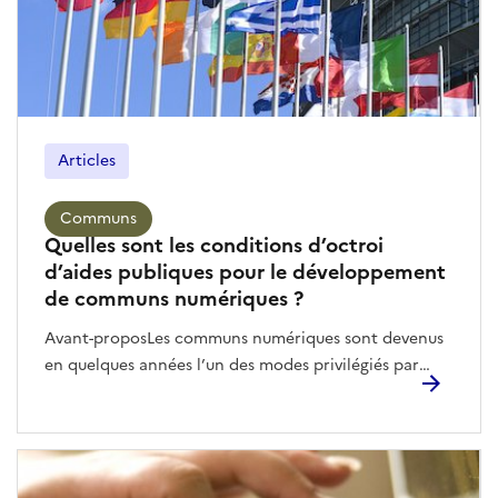
Articles
Communs
Quelles sont les conditions d’octroi
d’aides publiques pour le développement
de communs numériques ?
Avant-proposLes communs numériques sont devenus en quelques années l’un des modes privilégiés par l’acteur public pour développer des solutions numériques mutualisées, que ce soit entre acteurs publics ou au sein d’une communauté d’acteurs hétérogènes. Si la participation de l’acteur public au développement et au maintien de ces communs numériques peut prendre une pluralité de forme, il est fréquent qu’elle consiste en un octroi d’une aide publique à la structure portant le commun numérique. Or, un tel soutien de la part de l’acteur public s’inscrit dans le nécessaire respect des réglementations nationale comme européenne en matière de marchés publics et d’octroi d’aides publiques ; réglementations qui n’intègrent pas les caractéristiques particulières de l’Open Source (gestion partagée et dispersée des droits de propriété intellectuelle) et des communs numériques (communauté mobilisée dans la gouvernance et l’évolution permanente du projet).Ce billet s’inscrit dans le prolongement des réflexions et des outils permettant de sécuriser le recours et le développement de communs numériques dans le cadre de marchés publics. Son objectif est de développer une réflexion sécurisant le soutien de l’acteur public aux communs numériques au regard de la réglementation européenne portant sur l’octroi d’aides publiques dans le cadre de mission de service public. Les concepts manipulés étant nombreux et complexes, il s’agit à la fois de clarifier les enjeux sous-jacents et de s’appuyer sur des situations concrètes permettant d’articuler ces diversités de situations. Les communs numériques sont généralement définis au travers de plusieurs caractéristiques faisant consensus, s’appuyant sur une analyse renouvelée par Elinor Ostrom au sein de travaux qui lui valurent le prix Nobel d’économie en 2009. De façon synthétique, un commun numérique peut être appréhendé comme une ressource produite et entretenue collectivement par une communauté d’acteurs hétérogènes, et gouvernée selon des règles qui lui assurent son caractère collectif et partagé. Les communs numériques sont de plus en plus mobilisés par les acteurs publics dans le cadre de leur mission de service public, sous différentes formes, en France comme en Europe. Ce modèle est très présent en matière de logiciels, notamment lorsque les utilisateurs finaux ont un intérêt particulier à ce que ces ressources soient portées par une communauté élargie qui en définit la gouvernance. L’organisation et la production en commun permet en effet de réfléchir à la fois à une meilleure mutualisation de moyens ; mais également de conférer à toutes les parties prenantes une plus grande influence dans l’évolution de la ressource ; et enfin de faciliter la prise en compte des enjeux systémiques. Cela couvre des sujets collectifs tels que la maintenance (et le financement des mainteneurs), la souveraineté numérique, la résilience numérique, voire plus globalement le numérique soutenable. La France est particulièrement avancée sur ces sujets en raison de l’obligation aujourd’hui faite à tout acteur, fût-il privé ou public, de publier par défaut en Open Data (et donc en Open Source lorsqu’il s’agit de logiciel) l’ensemble des documents produits ou reçus dans le cadre de missions de service public. En France, le cadre légal a été posé par la Loi pour une République numérique de 2016, renforcée en 2018 par la Politique de contribution aux Logiciels Libres de l’État qui lui confère un cadre technique renforçant cette pratique au sein de l’Administration. Permettant de concilier les enjeux juridiques, politiques et stratégiques du numérique, le recours aux communs numériques est ainsi vivement encouragé par les acteurs publics afin d’assurer un bénéfice partagé aux ressources ainsi produites et maintenues et d’éviter tout effet de distorsion de concurrence que pourrait avoir la captation de ressources ouvertes par certains acteurs seulement.De nombreuses initiatives sont aujourd’hui portées en ce sens par la Direction interministérielle du numérique à l’échelle de l’administration centrale et le Programme Société numérique de l’ANCT à l’échelle locale notamment. Dans le même esprit, certaines structures de mutualisation publiques ont ainsi fait de l’Open Source une démarche par principe afin de permettre la mutualisation et le cofinancement par leurs membres. C’est notamment le cas des initiatives menées par l’Association des développeurs et utilisateurs de Logiciels Libres pour les administrations et les collectivités territoriales (ADULLACT) ou encore des acteurs tels que les Opérateurs Publics de Services Numériques (OPSN) qui fédèrent un nombre croissant de collectivités. Les communs numériques, tout comme les Logiciels Libres, occupent désormais une place importante dans le paysage des systèmes d’information aussi bien dans le secteur privé que public. Favoriser l’émergence des communs numériques participe ainsi à instaurer un environnement propice à la concurrence et à l’innovation avec les conséquences bénéfiques que cela peut avoir sur les prix, le bien-être et la croissance économique à l’échelle française, européenne et internationale.Plus encore, la participation des acteurs publics au financement, à la conception et à la gouvernance de tels communs permet de maintenir la présence d’un véritable intérêt général au sein de la communauté.C’est notamment cela qui explique le véritable intérêt, et le soutien politique fort, voire le financement croissant de projets au travers d’« appels à communs » ou encore le financement particulier au profit de « biens communs ». Ces modalités de financements entrent dans la catégorie des aides publiques, dont il convient d’analyser la licéité. Quel que soit le projet et contexte, l’octroi d’aides publiques, quels qu’en soient le pouvoir adjudicateur et le récipiendaire, doit se faire dans le respect de la réglementation européenne concernant le régime des aides d’État. L’octroi d’aides publiques par un État ou un de ses opérateurs, quel qu’en soit le récipiendaire (public ou privé), est encadré par l’article 107§1 du Traité sur le fonctionnement de l’Union européenne (TFUE). Ce dernier dispose que sont proscrites les aides d’État, qualifiées comme telles lorsqu’elles réunissent quatre critères :Une aide est octroyée par l’État au moyen de ressources publiques. Il peut s’agir de ressources octroyées directement par l’État, indirectement par des organismes liés à l’État, ou encore par les collectivités territoriales. Le cas des aides accordées par les entreprises publiques a fait l’objet d’une évolution jurisprudentielle importante, jusqu’à présumer que toute intervention financière d’une entité publique au profit de tiers est une aide.Cette aide procure un avantage sélectif à une entreprise. L’entreprise ici est définie au sens européen du terme, qui englobe les acteurs publics.Elle distord la concurrence interne à l’État membre ou intra-Union européenne. Cette distorsion peut être actuelle ou potentielle.Elle affecte ou est susceptible d’affecter les échanges entre États membres. On considère qu’une aide est de nature à affecter la concurrence dès lors qu’elle n’a pas pour objet une activité « purement locale ». Jusqu’en 2015, dans l’approche de la Commission européenne, les deux derniers critères étaient présumés ; et la réunion des deux premiers permettait de retenir la qualification d’aide d’État. Depuis 7 décisions prises en 2016, la Commission considère que la preuve d’une affectation des échanges est nécessaire à la qualification d’aide d’État.Or, si les deux premiers éléments peuvent être facilement caractérisés, il n’en va pas de même des deux suivants qui demandent une étude plus approfondie, a fortiori lorsque l’octroi de l’aide publique considérée se fait au profit d’un projet de commun numérique. Octroi d’aides publiques aux communs numériques et distorsion de concurrenceL’enjeu ici est de s’assurer qu’en octroyant une aide publique à un commun numérique, l’acteur public ne porte pas atteinte au principe de concurrence libre et non faussée.Le développement d’un commun numérique, du fait de la gouvernance par la communauté et des règles qui assurent la relation équilibrée entre toutes les parties prenantes, renforce la confiance et favorise l’implication de tous en limitant la potentialité d’une réappropriation par une seule des parties prenantes. Dans ce scénario, tous les titulaires de droits de propriété intellectuelle accordent une concession gracieuse de leurs droits pour le monde entier, pour toute la durée des droits, pour tous les usages et sur tout type de support.En appui à cette licence, dite « Licence Libre » (ou encore « Licence Open Source »), s’ajoute une série de moyens matériels mis à disposition pour favoriser la collaboration en garantissant que toute personne dispose de la faculté d’accéder à la ressource, de la modifier et de la distribuer, à tout moment, y compris dans un contexte commercial. Une telle gouvernance peut être assurée de manière spécifique ou encore en s’appuyant sur des outils et des organisations tierces. Les Fabriques (des mobilités, de la logistique, de l’énergie) offrent en ce sens les gages d’une ouverture pérenne des projets en fournissant et assurant le respect d’un ensemble de règles en termes juridiques et de gouvernance¹.Dans ce cadre, favoriser l’émergence de communs numériques participe à instaurer un environnement propice à la concurrence et à l’innovation sur les marchés publics, avec les conséquences bénéfiques que cela peut avoir sur les prix, le bien-être et la croissance économique. La compatibilité entre développement de communs numériques et respect d’une concurrence libre et non faussée se trouve également renforcée par la jurisprudence concernant le Logiciel Libre. Ainsi, différentes décisions de justice au cours des dernières décennies, ont rappelé qu’une communauté constituée autour d’un Logiciel Libre (et donc d’un commun numérique) n’est pas constitutive d’une entente (même entre