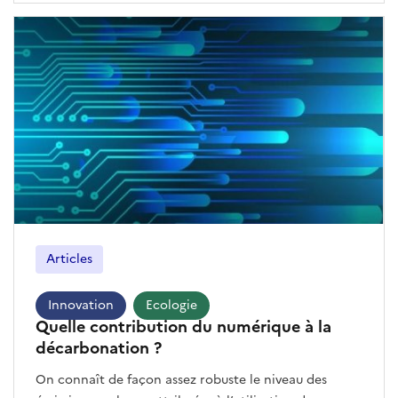
Articles
Innovation
Ecologie
Quelle contribution du numérique à la
décarbonation ?
On connaît de façon assez robuste le niveau des émissions carbone attribuées à l’utilisation des technologies numériques. Ces émissions représentent environ 2,5 % de l’empreinte carbone de la France. D’ici à 2030, dans un scénario tendanciel, elles devraient atteindre 25 MtCO2e, en hausse de 45 % par rapport à 2020, et la consommation électrique due à l’usage de ces équipements devrait passer à 54 TWh, en hausse de 5 %.Mais que sait-on, à l’inverse, sur la contribution du numérique aux trajectoires de décarbonation, s’est interrogé France Stratégie. « La question est complexe et n’a pas reçu de réponse d’ensemble jusqu’à présent ».France Stratégie a entrepris d’explorer les résultats de la littérature économique pour quantifier le potentiel de décarbonation de quatre cas d’usage choisis dans les domaines clés de l’énergie et des transports : les réseaux électriques intelligents (smart grids), la gestion intelligente des logements (smart homes), le télétravail et le covoiturage.Les potentiels de réduction des émissions prennent notamment en compte les effets rebond potentiels ainsi que l’empreinte de la solution numérique elle-même. Pour la gestion intelligente des logements, le télétravail et le covoiturage, plusieurs scénarios sont étudiés s’appuyant sur des hypothèses différentes qui font varier les gains d'efficacité ainsi que l’ampleur des effets rebond. Les résultats ont été estimés sur la base du mix énergétique français actuel. Réseaux électriques intelligents : des gains modestes et incertains pour le réseau françaisQu’il s’agisse du transport ou de la distribution d’électricité, des solutions dites « intelligentes » peuvent être déployées à tous les niveaux d’un réseau électrique. Ces solutions collectent et analysent des données, favorisent la circulation d’information entre les fournisseurs et les consommateurs, et permettent d’ajuster le flux d’électro- cité en temps réel : entre 2 % et 10 % de la consommation énergétique des ménages européens se trouverait ainsi économisée.La « smartification » assure l’équilibrage et la flexibilité des réseaux : grâce aux réseaux intelligents (smart grids), on peut piloter au plus près les dispositifs de stockage d’énergie et les « capacités d’effacement », autrement dit les quantités d’énergie qui peuvent ponctuellement être retirées du réseau national d’électricité pour le soulager lors des pics de consommation. On peut aussi gérer et accompagner une part croissante d’électricité issue de sources renouvelables ou de systèmes décentralisés (qu’il s’agisse d’autoproduction ou de prosumers).Les smart grids, en facilitant la surveillance du réseau, permettent d’améliorer la maintenance et la gestion des incidents : les temps de coupure en cas de panne sont réduits, les dysfonctionnements susceptibles d’accroître la consommation sont rapidement détectés. Ces systèmes intelligents participent ainsi à la réduction des coûts d’exploitation du réseau et limitent les déplacements des équipes techniques : les interventions des équipes d’Enedis ont par exemple baissé de plus de 70 % depuis l’installation des compteurs Linky. Les gains obtenus pourraient même contribuer à réduire le nombre d’infrastructures de secours nécessaires et à réorienter certains investissements vers une plus grande décarbonation du réseau. Une partie des gains que sont censés apporter les smart grids est liée aux compteurs intelligents ( Linky en France.Le gestionnaire du réseau électrique RTE avait fourni en 2017 une première estimation des impacts des smart grids sur le réseau électrique français. Quatre solutions avaient alors été passées au crible : le stockage, la gestion active de la demande résidentielle via les compteurs intelligents et des « boîtiers », la gestion active de la demande industrielle et tertiaire, et enfin le pilotage de la production éolienne.Dans le contexte de 2017, RTE estimait que le déploiement de l’ensemble des solutions de smart grids permettrait un gain net d’émissions d’environ 0,8 MtCO2/an à l’horizon 2030, en comptant le cycle de vie des matériels déployés, soit environ 3 % des émissions annuelles du système électrique français. Plus des deux tiers de ces bénéfices proviendraient du stockage (batteries et STEP), « dont l’intégration dans le périmètre des solutions numériques peut toutefois être discutée, en raison des divers dispositifs techniques mobilisés ».« Toutefois, concluait RTE, « le recours au numérique pourrait s’annoncer plus prometteur pour certains nouveaux usages de l’électricité pouvant contribuer à la flexibilité ». RTE évoquait notamment le pilotage intelligent de la recharge des batteries des véhicules électriques. Gestion intelligente des logements : Des gains très dépendants des contextes de déploiementLes émissions de CO2 liées au chauffage des résidences principales en France métropolitaine s’élevaient en 2021 à 45 millions de tonnes en 2021, soit 1,5 tCO2 par logement, en incluant les émissions indirectes du chauffage électrique et du chauffage par réseau de chaleur.Il existe aujourd’hui des solutions numériques qui permettent de gérer les systèmes et de réduire la consommation d’énergie dans les logements. Ces dispositifs de gestion intelligente des logements (Home Energy Management System ou HEMS) entraînent des réductions de consommation énergétique sur tous les équipements de la maison. Mais c’est pour la gestion de la température ambiante (le chauffage . Mais c’est pour la gestion de la température ambiante (le chauffage en particulier) que ces solutions présentent les effets les plus intéressants.France Stratégie a retenu plusieurs scénarios qui tiennent compte à la fois des gains d’efficacité énergétique de la solution, des effets rebond pouvant réduire les gains de la solution de 25 %, 50 % ou 75 % et des émissions liées à la mise en œuvre de la solution .Dans le scénario optimiste, la gestion intelligente des logements permettrait de réduire la consommation d’énergie de 20 TWh et d’éviter annuellement 3,1 MtCO2e par an pour l’ensemble des logements en France métropolitaine. Elle conduirait en revanche à augmenter la consommation d’énergie de 2 TWh et ses émissions de 0,1 MtCO2e dans le scénario pessimiste. « En effet, sous des hypothèses défavorables, les gains d’efficacité énergétique après effets rebond pourraient être insuffisants pour compenser les émissions liées à la mise en œuvre de la solution elle-même». Télétravail : une contribution modérée et des effets rebond non négligeablesLe télétravail est souvent vu comme un moyen de réduire les émissions de gaz à effet de serre, à l’échelle d’un pays ou d’une ville.En France, selon l’ADEME, les gains d’émissions directement liés à la réduction des trajets domicile-travail pour un jour télétravaillé hebdomadaire s’élèveraient en moyenne à 271 kgCO2e par an et par télétravailleur. Encore faut-il prendre en compte des effets rebond, notamment des effets de report éventuels vers d’autres types de trajets, de proximité ou de longue distance. « Il faut aussi intégrer le recours à la visioconférence et la hausse de la consommation énergétique à domicile (liée aux équipements informatiques et au chauffage) ainsi que, à l’inverse, la baisse de consommation dans l’entreprise ».En considérant l’ensemble de ces effets, l’ADEME estime que les gains annuels liés à un jour de télétravail seraient réduits à 181 kgCO2e en l’absence de flex office. En revanche, les gains pourraient être supérieurs à l’effet direct de réduction des trajets domicile-travail en cas de recours au flex office : cette organisation de l’espace sans bureaux attitrés permet en effet de réduire les surfaces utilisées et donc la consommation énergétique, le chauffage et les opérations de maintenance du bâtiment. L’estimation des effets rebond reste, de manière générale, incertaine et délicate. UnPour parvenir à un ordre de grandeur des effets du télétravail en France, France Stratégie a considéré les gains d’émissions de l’ensemble des salariés exerçant un métier « télétravaillable », soit l’hypothèse optimiste de 34 % des 30 millions de salariés en France pratiquant en moyenne un jour de télétravail hebdomadaire.Les trois scénarios proposés par France Stratégie se différencient par une gestion plus ou moins optimisée des bureaux ainsi que par l’ampleur des effets rebonds observés. Les trois scénarios affichent une réduction potentielle des émissions annuelles, allant de 1,8 à 4,1 MtCO2eq, soit entre 181 kgCO2eq à 413 kgCO2eq par télétravailleur.« Au-delà des incertitudes élevées qui l’entourent, un tel chiffrage met en évidence que le télétravail ne fournira à lui seul qu’une contribution modérée à la nécessaire réduction des émissions des transports, d'autant que la pratique du télétravail tend à se stabiliser auprès des salariés après la forte progression post-2019 » conclut France Stratégie. Plateformes de covoiturage : des gains assez faibles et des risques d’effet rebondLe covoiturage (carpooling ou ridesharing) permet l’utilisation par plusieurs automobilistes d’un seul véhicule particulier pour effectuer le même trajet. La mesure des gains de carbone de cette pratique est distincte selon qu’on observe les trajets courts (moins de 80 km) ou de longue distance (plus de 80 km).Les potentialités de gains sont en fait plus importantes sur les trajets courts, qui sont a priori plus nombreux puisque 74 % des déplacements domicile-travail sont réalisés avec des véhicules individuels. Pourtant, on estime à seulement 3 % la part du covoiturage quotidien pour les particuliers. L’autosolisme est également fréquent pour les déplacements professionnels, qui s’effectuent à 88 % avec le seul conducteur et sur de courtes distances.En outre, le covoiturage informel reste largement prépondérant par rapport à celui organisé par des plateformes numériques ( 4% des 900 000 trajets covoiturés quotidiens).En fonction de distances moyennes parcourues de 10 à 24 km, et d’effets rebond allant de 25 à 77%, France Stratégie évalue les potentiels