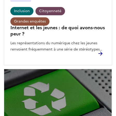
Inclusion
Citoyenneté
Grandes enquêtes
Internet et les jeunes : de quoi avons-nous
peur ?
Les représentations du numérique chez les jeunes
renvoient fréquemment à une série de stéréotypes
associant un temps d’écran excessif, des contenus
dénués de sens, et la pratique de jeux vidéo régressifs.
De nombreuses enquêtes battent , pourtant, en
brèche ces représentations pour constater, sans les
idéaliser, la grande diversité des usages numériques
des collégiennes et collégiens. Dans le cadre de
Numérique en Commun[s], le Programme Société
Numérique de l’ANCT s’était associé, en mars 2024,
au journal Le Monde pour une conférence visant à
décrypter le rapport des jeunes au numérique. Cette