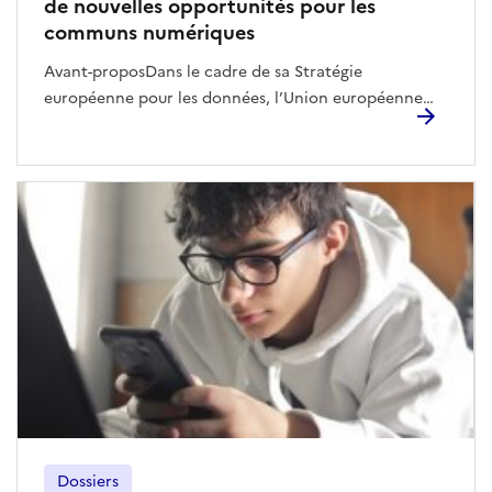
de nouvelles opportunités pour les
communs numériques
Avant-proposDans le cadre de sa Stratégie européenne pour les données, l’Union européenne promeut de nouveaux dispositifs permettant une gestion des données, personnelles ou non, se rapprochant des logiques de communs numériques.Le Data Governance Act (DGA) introduit notamment deux nouveaux services de partage de données : les organisations altruistes en matière de données (OAD) visant le partage volontaire de données pour des objectifs d’intérêt général, et les prestataires de services d’intermédiation de données (PSID) qui facilitent les relations commerciales autour du partage de données. Ces derniers peuvent prendre la forme de coopératives de données assurant une gouvernance démocratique et une valorisation économique des données tout en préservant les droits de leurs membres.Parallèlement, la Commission européenne soutient le développement de data spaces (espaces communs de données), des infrastructures techniques et organisationnelles pour la mise en commun sécurisée de données entre acteurs d’un même secteur, avec des règles d’accès équitables et une gouvernance bien définie.Ces innovations, législatives et techniques, sont désormais à investir par les porteurs de communs numériques. IntroductionLa Stratégie européenne pour les données, initiée en 2020 par la Commission européenne, vient répondre à un double constat. D’une part, une production croissante au sein de l’Union de données sujettes à un phénomène de concentration, notamment au sein des très grandes plateformes en ligne. D’autre part, la prise de conscience grandissante des citoyen.ne.s européen.ne.s aux usages mercantiles réalisés à leur insu ou non.La Stratégie européenne pour les données prend en compte cette double problématique dans la mise en place d’un « marché unique des données » facilitant la circulation du plus grand nombre de données, y compris personnelles. Une telle circulation ne peut se faire que si elle s’inscrit dans un cadre assurant un niveau de protection élevé des détenteurs des droits sur ces données – personnes physiques comme morales. Elle doit également être vectrice de confiance et de transparence entre toutes les parties prenantes.Ainsi et sans faire explicitement référence aux communs numériques, la Stratégie européenne pour les données (et les textes qui l’accompagnent) promeut un certain nombre d’innovations législatives et techniques pour la production et la diffusion concertées et organisées des données. Or, sans qu’il existe de définition unanime des communs numériques, ceux-ci peuvent être présentés comme « des ressources produites et/ou entretenues collectivement par une communauté d’acteurs hétérogènes, et gouvernée par des règles qui assurent leur caractère collectif et partagé ».Un parallèle peut donc être dressé entre cette définition des communs numériques et les innovations législatives et techniques, promues dans le cadre de la Stratégie européenne pour les données. Jusqu’alors, la réglementation européenne relative aux données visait soit à en assurer l’ouverture (Public Service Information (PSI) 2), soit à en assurer la protection (RGPD). Avec la Stratégie européenne de la donnée, le législateur introduit un niveau de finesse supplémentaire dans la gestion des données, conduisant à concilier ouverture et protection. La Stratégie européenne pour les données intègre ainsi plusieurs textes porteurs de réglementations spécifiques ou sectorielles concernant le partage des données, en premier chef l’AI Act. En parallèle de ces textes, le Data Act vient étendre le champ des données partageables, en précisant quelles données détenues par les acteurs publics comme privés peuvent être partagées et faire l’objet d’une réutilisation bien qu’elles fassent l’objet d’une protection particulière¹. Par ailleurs, le texte prévoit qu’une exclusivité pourra être octroyée sur les données partagées, si la réutilisation qui en est faite permet la fourniture d’un service ou d’un produit d’intérêt général qui ne pourrait pas être obtenu sans cette exclusivité, dans la limite d’un an. Cette nouvelle possibilité pourrait être exploitée par l’acteur public qui souhaiterait soutenir le développement d’un commun numérique, en conférant un avantage certain à ce dernier. En effet, la politique d’Open Data conduite en France comme au niveau européen a permis de mesurer l’importance du partage des données dans le développement de projets numériques, et notamment de communs numériques. Enfin, le Data Act prévoit l’élaboration de normes d’interopérabilité pour les données et leurs réutilisations entre les secteurs d’activités.Cette extension des données partageables a rendu nécessaire de mettre en place un cadre favorisant la transparence et la confiance entre les détenteurs et les réutilisateurs de ces données., et qui pourra incidemment être mobilisé au service du développement de communs numériques. ¹ "Les données personnelles, ainsi que celles protégées par pour des raisons de confidentialité commerciale, par le secret statistique, ou du fait de l’existence de droits de propriété intellectuelle de tiers, pourront faire l’objet d’un partage et d’une réutilisation, dans la limite du respect du Data Act et des autres dispositions législatives applicables". Le Data Governance Act (DGA) prévoit la mise en place de services de partage de données dont l’objectif est de favoriser la réutilisation des données tout en renforçant la confiance des personnes concernées et des détenteurs de données. Pour assurer ce double objectif, il semble pertinent d’envisager, parmi d’autres possibilités, la constitution de communs numériques autour des données.D’une part, la gestion en commun de telles données – personnelles ou non – renforcerait la protection de celles-ci en mutualisant les moyens nécessaires. D’autre part, ces communs de données pourraient, sur la base des autres dispositions du paquet législatif relatif aux services numériques, être mis à disposition de projets libres ou de communs numériques, et plus largement de tout projet poursuivant un but d’intérêt général.Le soutien à la création et au développement de communs numériques est rendu possible par deux innovations introduites par le DGA : les services d’intermédiation de données et les organisations altruistes en matière de données. Les organisations altruistes en matière de donnéesLes organisations altruistes en matière de données (OAD), instituées par le DGA, ont pour objectif d'appuyer juridiquement l’altruisme en matière de données, défini par le même règlement comme :« le partage volontaire de données personnelles ou non personnelles] sans demander ni recevoir de contrepartie […] pour des objectifs d’intérêt général ».Afin de développer des comuns numériques, il serait envisageable de mobiliser le concept de l’OAD de deux façons. D’une part, de telles organisations seraient intéressantes à mobiliser pour venir alimenter des communs numériques poursuivant un but d’intérêt général, d’autant plus :qu’il existe en France des communs, numériques ou non, matures sur les sujets cités en exemple par le DGA : les communs lauréats de l’Appel à Communs de l’ADEME (lutte contre le changement climatique) ; la Fabrique des mobilités, etc.qu’il revient au droit national de définir les objectifs d’intérêt général susceptibles d’être poursuivis par les projets pour lesquels les données sont ainsi mises à disposition. D’autre part, les OAD pourraient constituer la structure juridique à mobiliser dans le cadre de la création de communs de données facilitant le développement d’autres projets poursuivant un but d’intérêt général. L’encouragement et le soutien à leur développement par l’acteur public constituerait ainsi un catalyseur de projets de communs numériques poursuivant de tels objectifs d’intérêt général. Par ailleurs, le DGA prévoit plusieurs séries de règles à respecter par les OAD afin d’assurer la transparence du secteur et la préservation des droits et intérêts des personnes concernées et des détenteurs de données quant à leurs données. Le règlement prévoit par ailleurs le renforcement de cet encadrement par la Commission, au moyen d’actes délégués, dans les années à venir.Cependant, le corollaire de l’altruisme consiste en l’impossibilité de penser la soutenabilité économique de communs numériques ainsi constitués. Seul le recueil de subsides en provenance des projets ré-utilisateurs, destinées à compenser les coûts de mise à disposition leurs données, est envisageable.L’intérêt des OAD pour le développement des communs numériques réside alors essentiellement dans le partage altruiste des données qu’ils faciliteront. S’agissant de la structuration juridique de communs de données, les porteurs désireux de développer un modèle économique pour assurer leur pérennité se tourneront plutôt vers le deuxième service de partage de données introduit par le DGA : les prestataires de services d’intermédiation de données. Les services d’intermédiation de donnéesLe DGA définit le prestataire de service d’intermédiation de données (PSID) comme fournissant« un service qui vise à établir des relations commerciales à des fins de partage de données entre un nombre indéterminé de personnes concernées et de détenteurs de données, d’une part, et d’utilisateurs de données, d’autre part, par des moyens techniques, juridiques ou autres, y compris aux fins de l’exercice des droits des personnes concernées en ce qui concerne les données à caractère personnel ».Le DGA prévoit que ces PSID doivent utiliser des formats de données favorisant l’interopérabilité des services.Les PSID se divisent en deux catégories :les « courtiers en données », services d’intermédiation entre les détenteurs de données et les utilisateurs potentiels et entre les personnes concernées qui cherchent à mettre à disposition leurs données et les utilisateurs potentiels ;les « services de coopératives de données », qui pourraient servir de base à la constitution d’un commun de données. Les coopératives de données sont définies par le DGA co
Dossiers