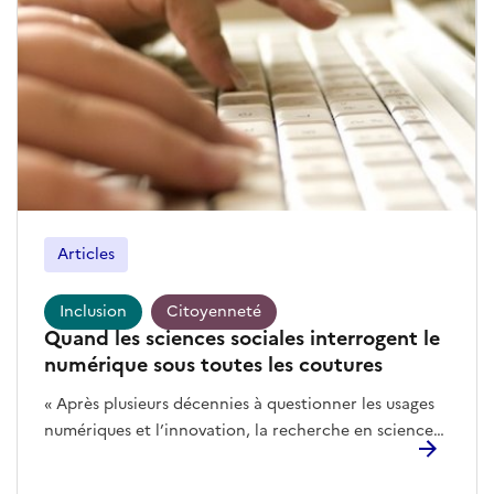
Articles
Inclusion
Citoyenneté
Quand les sciences sociales interrogent le
numérique sous toutes les coutures
« Après plusieurs décennies à questionner les usages numériques et l’innovation, la recherche en sciences sociales est loin d’avoir épuisé toutes les perspectives de questionnement et de nombreuses zones d’ombre restent encore largement inexplorées ».À la croisée des diverses épistémologies et méthodologies animant les sciences sociales, mais également alimentée par les travaux de recherche en informatique, la revue Terminal porte, depuis le début des années 1990, un regard critique sur l’évolution des usages numériques.De son côté, le Groupement d’Intérêt Scientifique (GIS) M@rsouin soutient, à partir du territoire breton, des équipes de recherche travaillant sur les transformations sociales, économiques et politiques liées à l’évolution des usages numériques.Il en découle un dossier de la revue Terminal, coordonné par Laurent Mell (Docteur en sciences de l'information et de la communication, CREAD–Marsouin, Institut Mines-Telecom), qui réunit sept articles présentés au séminaire M@rsouin 2023, ainsi que de deux contributions envoyées directement à la revue Terminal.« Ce numéro est l’occasion de rappeler à quel point le numérique est un objet de recherche à multiples facettes qui réclame d’être interrogé non pas comme un champ à part, mais comme un élément traversant et interagissant avec la réalité sociale ».La première partie du dossier explore, à travers une sélection de domaines d’application différents, la manière dont des évolutions numériques induisent des reconfigurations sociales, qu’elles soient au niveau des représentations, des pratiques culturelles ou des comportements de consommateur.Lucas Fritz (Université Gustave Eiffel) met en relation les études critiques du handicap et les sciences de la communication en étudiant les controverses sociotechniques autour de l’autisme et de la neurodiversité. Il s’intéresse notamment au rôle du Web (de l’hyperlien et des moteurs de recherche) et de son accessibilité dans la construction de ces controverses. L’enquête s’appuie sur une analyse quali/quantitative d’une cartographie du Web, informée par les pratiques de la sociologie des controverses. Cette enquête interroge in fine la place des sciences sociales (et de leur approche du cerveau) au sein de ces controverses.Annick Tamaro, Kimberley Girardon, Morgane Innocent et Nicolas Decourcelle (Université de Bretagne Occidentale) explorent l’attitude des consommateurs face à l’impression 3D alimentaire. Cette étude met en lumière une connaissance limitée de ce dispositif technique ainsi qu’un niveau d’acceptabilité limité par les consommateurs des plats préparés avec l’aide de cette technologie. Les chercheur.euses relèvent plusieurs obstacles à cette acceptation, s’exprimant en termes de coûts : pratiques, cognitifs, financiers, sociétaux, culturels, sociaux et de qualité. Et, en tant qu’innovation de rupture, l’impression alimentaire 3D arbore un caractère fortement bivalent et un imaginaire clivant.Marie-Laure Bernon (Université d’Orléans) et Olivier Trédan (IUT de Lannion) examinent la manière dont Internet s’associe et s’imbrique dans les pratiques ordinaires de la couture. En articulant une approche par les mondes sociaux à une pragmatique du goût, les auteur.ices identifient une évolution du rapport à la couture par l’intégration de pratiques numériques dans les processus d’approvisionnement, d’apprentissage et de valorisation des créations. Au gré du parcours de couturière, Internet vient bousculer des manières d’être et de faire, rediscutant continuellement le goût pour la couture. Le Web contribue ainsi à refaçonner les mondes de la couture en proposant de nouvelles formes de transmission des savoirs théoriques et procéduraux, comme de nouvelles modalités d’apprentissage.La deuxième partie envisage les relations entre les différentes figures d’inégalités éducatives et les disparités numériques, au regard de recherches récentes concernant l’éloignement numérique et les imaginaires associés.Jérôme Clerget (Université Rennes 2 Cread-GIS Marsouin), Pascal Plantard (Université Rennes 2 Cread - codirecteur du GIS M@rsouin) et Marianne Bléhaut (Directrice du pôle Data et Économie au Credoc) abordent la question des inégalités numériques et, plus particulièrement, de l’identification des individus dits « éloignés du numérique ». Les aurteur.ices remettent en question le chiffre des « 13 millions » d’éloignés du numérique – éminemment cité et relayé – et la démarche même de quantification de ce phénomène social. Après avoir mis en avant le caractère fondamentalement multidimensionnel du phénomène et montré la diversité des approches visant à en rendre compte, les auteur.ices proposent une représentation de l’éloignement sous la forme d’un « halo » reposant sur l’étude du « sentiment d’aisance » relatif et subjectif des individus interrogés, avant de mettre en avant l’intérêt d’identifier en détail les personnes concernées pour mieux montrer la centralité des facteurs culturels et sociaux.Pour en savoir plus : La société numérique française : définir et mesurer l’éloignement numériqueCarine Aillerie, Théo Martineaud, Mélina Solari-Landa Landa (Université de Poitiers), Veronica Castillo Pérez, Angela Figueroa Iberico et Augusta Valle Taiman (Université pontificale catholique du Pérou, Lima) examinent les pratiques informationnelles d’enseignant.es de primaire (CM1-CM2) en considérant les positionnements pédagogiques opérés en matière d’Éducation aux Médias et à l’Information (EMI). Si les pratiques informationnelles des enseignants répondent à des besoins différents (préparation des contenus d’enseignements, développement de l’expérience personnelle comme professionnelle), l’expression concrète de l’EMI à l’école primaire prend des formes toutes aussi différentes (activités ponctuelles, hors temps scolaire, structurée à partir des représentations enseignant.es).Matthieu Serreau (Université Rennes 2 CREAD) et Pascal Plantard analysent les transformations psychodynamiques, individuelles et collectives des pratiques numériques éducatives pendant le confinement lié à la Covid-19. À partir d’échanges entre des élèves et des enseignants, les auteurs montrent que la mobilisation de technologies numériques dans un contexte éducatif de pandémie est avant tout structurée sur des représentations instables et évolutives du numérique. Le bouleversement de certaines normes éducatives a ébranlé bon nombre d’enseignant.es et d’élèves (conflit de légitimité, capital numérique mis à l’épreuve, etc.). La mise en lumière de disparités numériques éducatives renforce la nécessité d’un accompagnement aux cultures numériques, au-delà de la simple formation technique aux outils éducatifs.La troisième partie présente trois textes « où le numérique est à l’épreuve du patrimoine, en proposant de discuter des renégociations engagées dans le paysage professionnel des archivistes, des dynamiques créées par l’usage du numérique dans le cadre d’expositions sur l’esclavage, mais également des publics mobilisés par les expositions en ligne ».Maëlle Moalic-Minnaert (Université de Caen Normandie) interroge les effets du numérique sur l’autonomie des archivistes. Elle s’attarde sur les modalités de reconfiguration de l’autonomie individuelle des archivistes dans la réalisation de leurs missions au quotidien, ainsi que dans leur posture professionnelle à l’égard des informaticiens. D’un côté, au sein du groupe professionnel, les archivistes négocient individuellement leur rapport au numérique, mais aussi de manière hétérogène selon leur position socio-professionnelle. De l’autre, la « professionnalité » du métier d’archiviste est renégociée au gré des refontes de procédure de travail en lien avec le numérique.Caroline Creton et Manuelle Aquilina (Université catholique de l'Ouest) se penchent sur l’utilisation de dispositif de médiation culturelle numérique dans des expositions sur l’esclavage. Les autrices montrent que, malgré la complexité mémorielle d’expositions sur ce sujet, le numérique est mobilisé pour aider à comprendre la réalité du système esclavagiste et ses conséquences actuelles. Leur analyse, qui s’appuie sur des entretiens avec des professionnels et des visiteurs, révèle que ces dispositifs numériques « jouent un rôle crucial dans l’expérience des publics, en parlant à leur ressenti et en ébranlant leurs perceptions ».Marie-Laure Bernon (Université d'Orléans) examine les publics de musées sur Internet, leur diversité ainsi que leurs motivations à se rendre dans ces espaces numériques. Elle constate que la visite d’expositions en ligne est principalement pratiquée par des personnes âgées et favorisées, combinant un usage utilitaire d’Internet avec une expertise des musées liée à leur niveau de diplôme et à leur culture patrimoniale. Cette minorité de passionnés de musées d’art s’approprie l’exposition en ligne comme un dispositif complémentaire de médiation artistique et aussi suivant une logique de distinction des autres formes d’expérience muséale. De plus, cette recherche s’attarde sur les pratiques numériques des catégories populaires, moins familières avec les musées et entretenant un rapport difficile à l’écrit. Pour ces dernières, effectuer une visite en ligne prend alors une forme éducative et s’apparente à une navigation sur un « Wikipédia cultivé ». Sommaire du dossierLaurent Mell : Interroger le numérique sous toutes les coutures. Entre souplesse méthodologique et rigueur épistémologiqueLucas Fritz : Nos cerveaux sur le Web : entre neuro-réductionnisme et neurodiversitéAnnick Tamaro, Kimberley Girardon, Morgane Innocent and Nicolas Decourcelle: Acceptabilité de l’impression 3D alimentaire par les consommateursMarie-Laure Bernon and Olivier Trédan : Le goût de coudre à l’heure d’Internet : reconfigurations numériques des mondes de la coutureJérôme Clerget, Pascal Plantard and Marianne Bléhaut : Pour en finir avec les « 13 millions » ? Au défi de rendre compte de l’éloignement du numériqueCarine Aillerie, Théo Martineaud, Méli