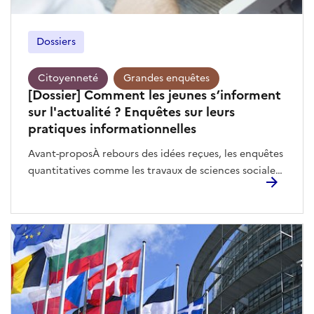
Dossiers
Citoyenneté
Grandes enquêtes
[Dossier] Comment les jeunes s’informent
sur l'actualité ? Enquêtes sur leurs
pratiques informationnelles
Avant-proposÀ rebours des idées reçues, les enquêtes quantitatives comme les travaux de sciences sociales confirment l’intérêt des jeunes pour l’actualité. Trois enquêtes parues récemment dressent un tableau des pratiques informationnelles des jeunes à l’ère des plateformes et des réseaux sociaux numériques.Le Baromètre sur la jeunesse éclaire les effets d’âge, de genre ou du diplôme sur ces pratiques informationnelles.Selon l’enquête sur les Français et l'information réalisée pour le compte de l’Arcom (Autorité de régulation de la communication audiovisuelle et numérique) s’est penchée sur les pratiques informationnelles des adolescent.es, si les pratiques des 15-19 ans sont « plus distanciées, moins fréquentes et moins expertes que celles de leurs aînés, ils ne semblent pas moins bien informés que les adultes ».L'enquête réalisée en Normandie auprès d'élèves de Première afin d'évaluer leur rapport à la « désinformation » et leurs pratiques de vérification de l’information : orientée sur les filières professionnelles et les classes populaires, cette enquête confirme que les pratiques informationnelles diffèrent sensiblement selon l’origine sociale.En outre, Laurence Courroy et Anne Cordier, toutes deux chercheuses en Sciences de l’information et de la communication, s'attachent depuis plusieurs années à comprendre les pratiques informationnelles des jeunes. Elles interrogent les préjugés récurrents sur des jeunes déconnecté.es de l’actualité, qui délaisseraient la presse et les médias traditionnels pour ne se focaliser que sur les seuls contenus diffusés par les réseaux sociaux. 7 jeunes sur 10 suivent régulièrement les actualitésLe Baromètre sur la jeunesse, une enquête réalisée auprès de 4 500 jeunes âgés de 15 à 30 ans, pour la Direction de la jeunesse de l’éducation populaire et de la vie associative (DJEPVA) et l’Institut national de la jeunesse et de l’éducation populaire (INJEP), explore en 2024 la variété des pratiques des jeunes âgés de 15 à 30 ans en matière d’actualités. À quelle fréquence les jeunes suivent-ils/elles les actualités ? Quels thèmes consultent-ils/elles : sport, politique, sujets de société, faits divers, culture et arts ? Pourquoi s’informent-ils/elles ? Réseaux sociaux, télévision, moteurs de recherche, presse… Quelles sources mobilisent-ils/elles ?Entre 15 et 30 ans, la majorité des jeunes se sont tenu.es, au cours des douze derniers mois, informé.es des actualités plusieurs fois par semaine, voire tous les jours (cela concerne 7 jeunes sur 10 âgés de 15 à 30 ans) soit sensiblement moins que leurs aîné.es (9 personnes sur 10 chez les plus de 30 ans).Tous les jeunes ne s’informent pas selon la même régularité. L’importance accordée aux actualités durant l’enfance ou l’adolescence au sein de la famille façonne durablement et nettement la fréquence de consultation des actualités. Le suivi quotidien des actualités progresse sensiblement avec l’âge : si entre 15 et 17 ans, près de 3 jeunes sur 10 déclarent s’informer tous les jours, c’est le cas de 4 jeunes sur 10 parmi les jeunes adultes (25-30 ans).Le diplôme a un effet notable sur la fréquence de suivi des actualités. Les jeunes adultes diplômé.es de l’enseignement supérieur se tiennent plus fréquemment au courant des actualités tous les jours : 48 % parmi les 25-30 ans en comparaison aux jeunes ayant obtenu un diplôme inférieur ou égal au baccalauréat (39 % parmi les 25-30 ans). « La corrélation observée entre le diplôme et la fréquence de consultation des actualités pourrait résulter en partie des habitudes acquises pendant les études supérieures, certaines formations exigeant une consultation assidue des médias. Celle-ci pourrait aussi être le fait de la socialisation à l’actualité, les plus diplômés étant plus représentés parmi ceux qui ont été socialisés à l’actualité durant l’enfance ou l’adolescence ».Des centres d'intérêt genrés. Les actualités, telles que les appréhendent les 15-30 ans, recouvrent une pluralité de thèmes. Parmi quatorze thèmes d’actualité proposés, les jeunes se disent plus souvent attiré.es par le sport (45 %) et les faits divers (39 %), puis par la politique nationale (35 %), l’environnement et le climat (34 %) et la politique internationale (33 %). Les centres d’intérêt des jeunes sont, toutefois, très genrés. L’information sportive, puis la mécanique, l’automobile et la moto ainsi que les sciences et les technologies suscitent plus d’intérêt chez les jeunes hommes. De leur côté, les jeunes femmes s’intéressent bien plus fréquemment que les jeunes hommes aux faits divers, puis à la mode et la beauté, à la santé et au bien-être, aux questions de société (éducation, familles, logement, justice…), à la vie des célébrités et aux sujets people.Les pratiques des jeunes adultes (25‑30 ans) se distinguent de celles des adolescents (15‑17 ans). Les premier.es s’intéressent à des sujets plus variés que les plus jeunes, à l’image de leur intérêt pour la politique, l’environnement, les questions de société, l’économie, les sciences et technologies ou la santé. « Les centres d’intérêt des jeunes s’élargissent donc en parallèle de leur entrée dans la vie adulte, d’une part parce que leurs goûts évoluent, et d’autre part parce qu’il est sans doute plus aisé de décrypter ces sujets à un âge plus avancé ». S’informer avant tout par curiosité et pour comprendre le mondeLe « souhait d’apprendre des choses et comprendre le monde qui les entoure » est la première motivation des 15-30 ans (64 %) pour suivre les actualités, selon le Baromètre sur la jeunesse. Chez les plus de 30 ans, suivre les actualités permet aussi et avant tout de satisfaire sa curiosité et de s’instruire puis d’alimenter les discussions avec autrui. En revanche, les plus jeunes perçoivent davantage les actualités comme une forme de divertissement ou de passe-temps par rapport aux plus de 30 ans : « se divertir, passer le temps » est la troisième motivation des 15-30 ans (37 %, contre 22 % chez les plus de 30 ans), en particulier chez les jeunes hommes, les moins diplômé.es et celles et ceux encore en études.Tandis que les plus de 30 ans privilégient la télévision pour se tenir au courant des actualités, les réseaux sociaux constituent la principale source d’information pour la moitié des 15-30 ans (53 %). Parmi eux/elles, les adolescent.es (15-17 ans) et celles et ceux qui s’intéressent à la vie des célébrités et aux sujets people ou aux questions culturelles ou environnementales sont ceux/celles qui mobilisent le plus les réseaux sociaux pour s’informer, dans l’ordre décroissant : Instagram, TikTok ou encore des sites vidéo YouTube spécifiques dédiés au décryptage des actualités.« Suivre les réseaux sociaux n’empêche pas les jeunes de porter un regard critique sur ces derniers ». La majorité d’entre eux/elles considèrent qu’ils/elles « diffusent beaucoup plus de fausses informations que les autres médias (télévision, radio, presse…) ». De fait, les jeunes utilisent en plus des réseaux sociaux d’autres sources complémentaires pour s’informer comme la télévision, des sites internet spécifiques et des discussions avec leur entourage. C’est d’ailleurs « en confrontant ce que disent plusieurs médias (télévision, radio, presse…) » que 4 jeunes sur 10 parviennent à se forger une opinion sur un sujet qui fait débat dans la société.La télévision continue d’occuper une place importante dans le quotidien des jeunes, y compris dans leurs pratiques informationnelles. Les jeunes qui s’intéressent à la politique nationale et internationale sont particulièrement spectateur.ices des journaux télévisés, tandis que ceux/celles qui suivent la politique nationale et l’économie s’informent en priorité via les chaînes d’information en continu.Les moteurs de recherche et les portails d’actualité sont davantage mobilisés par les jeunes s’informant sur des sujets plus variés : sciences et technologies, mécanique, automobile et moto, santé et bien-être, ou encore les faits divers. Les médias 100 % vidéo (Brut, Konbini, Loopsider, Melty, etc.) sont, quant à eux, davantage suivis par celles et ceux qui s’informent sur la vie des célébrités et les sujets people, les voyages et la gastronomie ou encore la politique internationale.Enfin, les échanges avec l’entourage permettent aussi aux jeunes – les adolescent.es plus que les jeunes adultes – de se tenir au courant des actualités : près de 20 % des jeunes évoquent les discussions avec l’entourage pour se tenir informé.es sur les actualités.Entre 15 et 30 ans, la majorité des jeunes s’informent donc régulièrement sur des sujets de plus en plus variés, en utilisant diverses sources d’information et supports (en ligne, hors ligne, échanges).« Ces pratiques multiples contredisent l’idée qu’ils seraient « moins curieux » ou que les réseaux sociaux appauvriraient leur culture. Ainsi, la jeunesse est une période d’apprentissage des pratiques informationnelles qui restent en partie façonnées par celles de leur famille, leur genre ou leur niveau de diplôme ». Des pratiques informationnelles distanciées chez les jeunes, une confiance composite et des stratégies d’évitementL’Arcom (Autorité de régulation de la communication audiovisuelle et numérique) a entrepris en 2024 de dresser un état des lieux du rapport des Français.es à l’information. D’après cette enquête réalisée auprès de 3 356 personnes de 15 ans et plus, les Français.es entretiennent un lien étroit avec l’information : 94 % d’entre eux/elles se déclarent intéressé.es par l’information et la même proportion s’informe quotidiennement. L'étude de l'Arcom révèle que les Français.es se sentent plutôt bien informé.es sur les sujets qui les intéressent. Malgré cet intérêt, la surcharge d’informations conduit une majorité d’entre eux/elles à adopter des comportements d’évitement (changer de chaîne de télévision ou de station de radio, suspension des notifications des applications).Ces stratégies d’évitement sont toutefois plus radicales chez les 15-25 ans : « Ils évitent les chaînes d’info