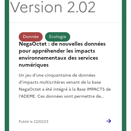
Donnée
Ecologie
NegaOctet : de nouvelles données
pour appréhender les impacts
environnementaux des services
numériques
Un jeu d’une cinquantaine de données
d’impacts multicritères venant de la base
NegaOctet a été intégré à la Base IMPACTS de
l’ADEME. Ces données vont permettre de
mieux appréhender les impacts des services et
équipements.Fruit de 36 mois de travaux de
recherche menés par LCIE Bureau Veritas, APL
Publié le 22/02/23
Data Center, GreenIT.fr et DDemain dans le