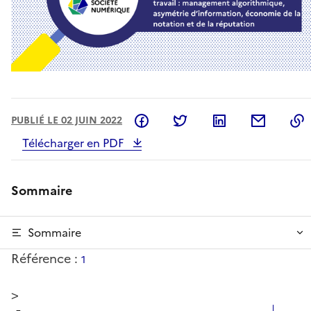
Partager sur Facebook
Partager sur Twitter
Partager sur L
Partage
PUBLIÉ LE 02 JUIN 2022
Télécharger en PDF
Sommaire
Sommaire
Référence :
1
>