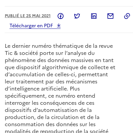
Partager sur Facebook
Partager sur Twitter
Partager sur L
Partage
PUBLIÉ LE 25 MAI 2021
Télécharger en PDF
Le dernier numéro thématique de la revue
Tic & société porte sur l’analyse du
phénomène des données massives en tant
que dispositif algorithmique de collecte et
d’accumulation de celles-ci, permettant
leur traitement par des mécanismes
d’intelligence artificielle. Plus
spécifiquement, ce numéro entend
interroger les conséquences de ces
dispositifs d’automatisation de la
production, de la circulation et de la
consommation des données sur les
modalités de reproduction de la société