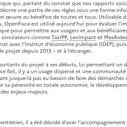
ue qui, partant du constat que nos rapports socia
 à décrire une partie de ces règles sous une forme inf
 en œuvre au bénéfice de toutes et tous. Utilisable 
s, OpenFisca est utilisé aujourd’hui pour évaluer l’i
nsi que pour permettre aux usagers et aux bénéficiai
des simulateurs comme
TaxIPP
,
LexImpact
et
MesAide
iat avec l’Institut d’économie publique (IDEP), pui
le projet depuis 2013 – et à l’étranger.
portants du projet à ses débuts, lui permettant un
e fait, il y a un usage dispersé et une communauté d
yant jusque-là pas eu besoin de faire des démarches 
rer sa pérennité en totale autonomie, le développeme
des enjeux majeurs.
entretien, il a été décidé d’axer l’accompagnement 