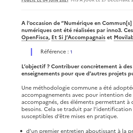
PUBLIÉ LE 04 JUIN 2021
MIS À JOUR LE 27 DÉCEMBRE 
A l'occasion de “Numérique en Commun[s]
numériques ont été réalisées par inno3. C
OpenFisca
,
Et Si J’Accompagnais
et
Movilab
Référence :
1
L’objectif ? Contribuer concrètement à de
enseignements pour que d’autres projets puis
Une méthodologie commune a été adoptée po
accompagnements avec pour intention de do
accompagnés, des éléments permettant à d’
besoins. Cela se traduit par l’identificati
susceptibles d’être mises en pratique.
d’un premier entretien aboutissant à la