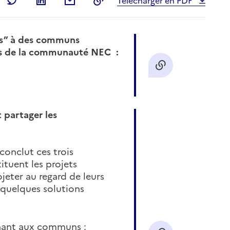
artager sur Facebook
Partager sur Twitter
Partager sur LinkedIn
Partager par email
Copier dans le presse-papier
Télécharger en PDF
ns” à des communs
urs de la communauté NEC :
 partager les
onclut ces trois
tuent les projets
eter au regard de leurs
 quelques solutions
chant aux communs ;