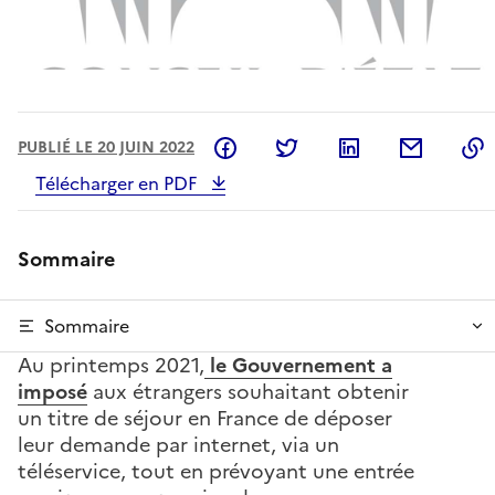
Partager sur Facebook
Partager sur Twitter
Partager sur L
Partage
PUBLIÉ LE 20 JUIN 2022
Télécharger en PDF
Sommaire
Sommaire
Au printemps 2021,
le Gouvernement a
imposé
aux étrangers souhaitant obtenir
un titre de séjour en France de déposer
leur demande par internet, via un
téléservice, tout en prévoyant une entrée