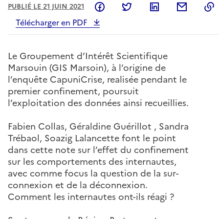
Partager sur Facebook
Partager sur Twitter
Partager sur L
Partage
PUBLIÉ LE 21 JUIN 2021
Télécharger en PDF
Le Groupement d’Intérêt Scientifique
Marsouin (GIS Marsoin), à l’origine de
l’enquête CapuniCrise, realisée pendant le
premier confinement, poursuit
l’exploitation des données ainsi recueillies.
Fabien Collas, Géraldine Guérillot , Sandra
Trébaol, Soazig Lalancette font le point
dans cette note sur l’effet du confinement
sur les comportements des internautes,
avec comme focus la question de la sur-
connexion et de la déconnexion.
Comment les internautes ont-ils réagi ?